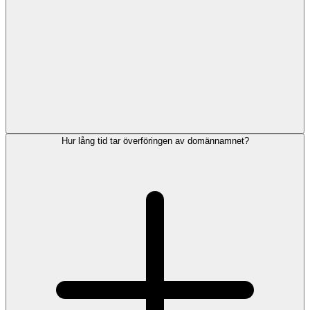
Hur lång tid tar överföringen av domännamnet?