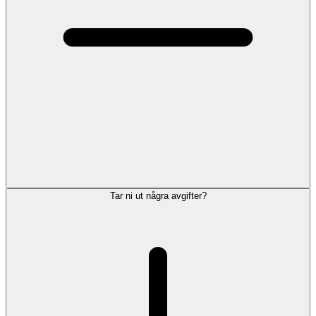
Tar ni ut några avgifter?