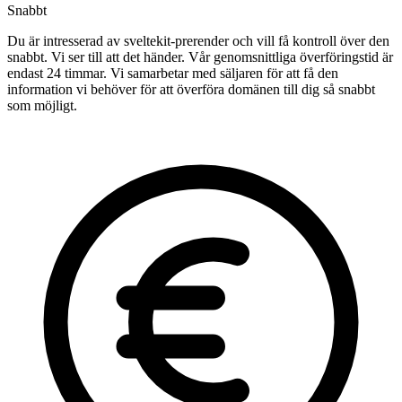
Snabbt
Du är intresserad av sveltekit-prerender och vill få kontroll över den
snabbt. Vi ser till att det händer. Vår genomsnittliga överföringstid är
endast 24 timmar. Vi samarbetar med säljaren för att få den
information vi behöver för att överföra domänen till dig så snabbt
som möjligt.