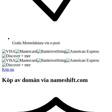
Gratis
Momsfaktura via e-post
+ mer
+ mer
Köp nu
Köp av domän via nameshift.com